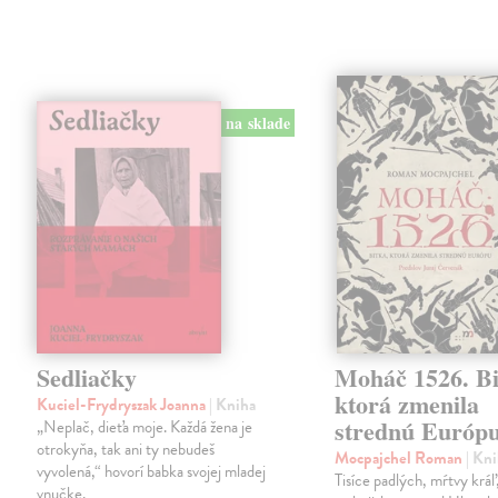
na sklade
Sedliačky
Moháč 1526. Bi
ktorá zmenila
Kuciel-Frydryszak Joanna
| Kniha
strednú Európ
„Neplač, dieťa moje. Každá žena je
otrokyňa, tak ani ty nebudeš
Mocpajchel Roman
| Kn
vyvolená,“ hovorí babka svojej mladej
Tisíce padlých, mŕtvy krá
vnučke.