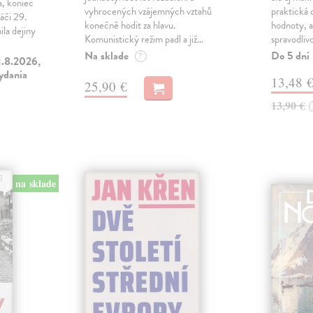
a, koniec
vyhrocených vzájemných vztahů
praktická 
áči 29.
konečně hodit za hlavu.
hodnoty, a
la dejiny
Komunistický režim padl a již…
spravodliv
Na sklade
Do 5 dní
?
1.8.2026,
vydania
13,48 
25,90 €
13,90 €
na sklade