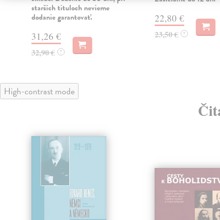
starších tituloch nevieme
dodanie garantovať.
22,80 €
23,50 €
?
31,26 €
32,90 €
?
High-contrast mode
Čit