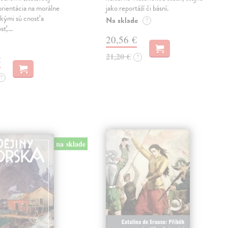
orientácia na morálne
jako reportáží či básní.
kými sú cnosť a
Na sklade
?
osť,…
20,56 €
21,20 €
?
€
?
na sklade