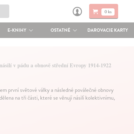
0 ks
E-KNIHY
OSTATNÉ
DAROVACIE KARTY
násilí v pádu a obnově střední Evropy 1914-1922
hem první světové války a následné poválečné obnovy
lena na tři části, které se věnují násilí kolektivnímu,