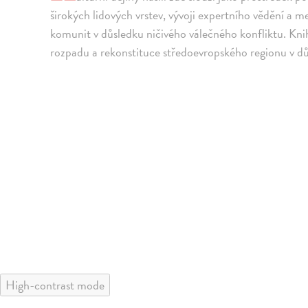
širokých lidových vrstev, vývoji expertního vědění a 
komunit v důsledku ničivého válečného konfliktu. Kni
rozpadu a rekonstituce středoevropského regionu v důs
High-contrast mode