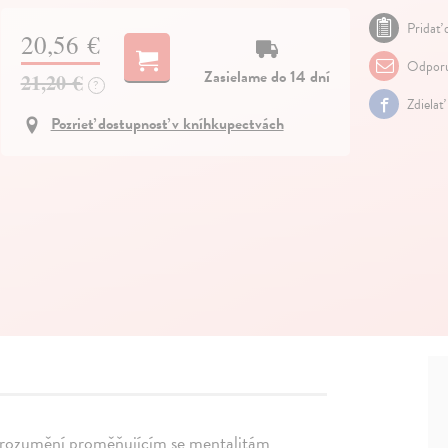
Pridať 
20,56 €
Odporu
Zasielame do 14 dní
21,20 €
?
Zdielať
Pozrieť dostupnosť v kníhkupectvách
k porozumění proměňujícím se mentalitám