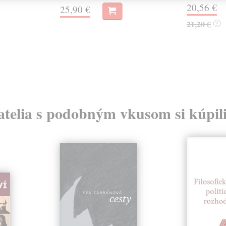
20,56 €
25,90 €
21,20 €
?
atelia s podobným vkusom si kúpili