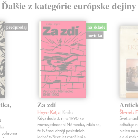
Ďalšie z kategórie európske dejiny
predpredaj
na sklade
novinka
tka,
Za zdí
Antic
Hoyer Katja
| Kniha
Škvrnda F
u
Když došlo 3. října 1990 ke
Svet anti
znovusjednocení Německa, zdálo se,
odhaľuje n
iha
že Němci chtějí posledních
nielen na 
ľ, pohroma
jednačtyřicet let rozdělení a
ale aj makr