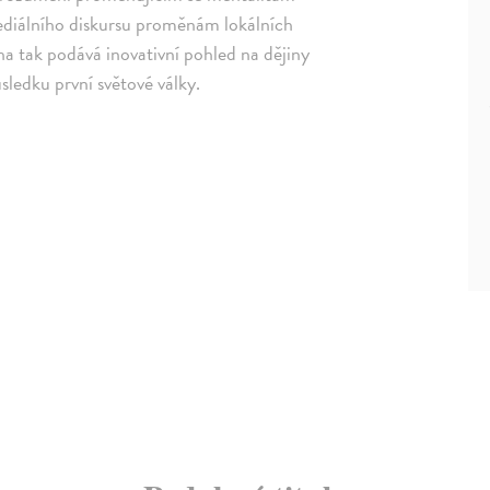
mediálního diskursu proměnám lokálních
ha tak podává inovativní pohled na dějiny
ledku první světové války.