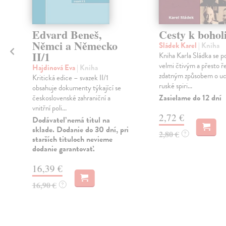
Edvard Beneš,
Cesty k boholi
Němci a Německo
Sládek Karel
| Kniha
II/1
Kniha Karla Sládka se p
velmi čtivým a přesto 
l
Hajdinová Eva
| Kniha
zdatným způsobem o u
Kritická edice – svazek II/1
ruské spiri...
obsahuje dokumenty týkající se
Zasielame do 12 dní
československé zahraniční a
vnitřní poli...
2,72 €
i
Dodávateľ nemá titul na
sklade. Dodanie do 30 dní, pri
2,80 €
?
starších tituloch nevieme
dodanie garantovať.
16,39 €
16,90 €
?