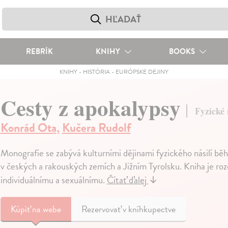
REBRÍK
KNIHY
BOOKS
KNIHY
-
HISTÓRIA
-
EURÓPSKE DEJINY
Cesty z apokalypsy
Fyzické 
Konrád Ota
,
Kučera Rudolf
Monografie se zabývá kulturními dějinami fyzického násilí bě
v českých a rakouských zemích a Jižním Tyrolsku. Kniha je rozdě
individuálnímu a sexuálnímu.
Čítať ďalej
↓
Kúpiť
na webe
Rezervovať v kníhkupectve