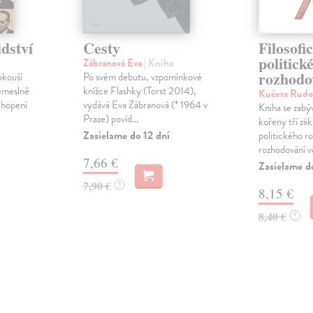
dství
Cesty
Filosofi
politick
Zábranová Eva
| Kniha
rozhodo
okouší
Po svém debutu, vzpomínkové
řemeslně
knížce Flashky (Torst 2014),
Kučera Rudo
chopení
vydává Eva Zábranová (* 1964 v
Kniha se zabý
Praze) povíd...
kořeny tří zá
Zasielame do 12 dní
politického r
rozhodování vě
7,66 €
Zasielame d
7,90 €
?
8,15 €
8,40 €
?