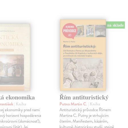
na sklade
ká ekonomika
Řím antituristický
rantišek
| Kniha
Putna Martin C.
| Kniha
ckej ekonomiky pred nami
Antituristický průvodce Římem
ový horizont hospodárenia
Martina C. Putny je strhujícím
mikroúrovni (domácnosť),
čtením. Manifestem, kázáním,
oúrovni (štát). Jej
kulturně-historickou studií, stejně