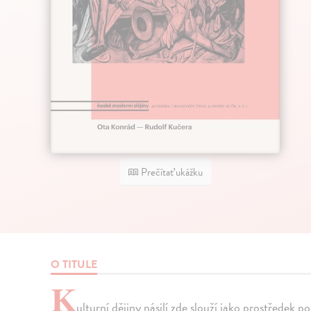
Prečítať ukážku
O TITULE
K
ulturní dějiny násilí zde slouží jako prostřede