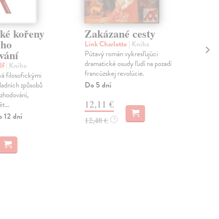
cké kořeny
Zakázané cesty
Ce
ého
Link Charlotte
| Kniha
Dej
vání
Pútavý román vykresľujúci
Soub
dramatické osudy ľudí na pozadí
pro
lf
| Kniha
francúzskej revolúcie.
star
vá filosofickými
Žal
Do 5 dní
kladních způsobů
Na 
ozhodování,
12,11 €
t...
5,
o 12 dní
12,48 €
?
6,1