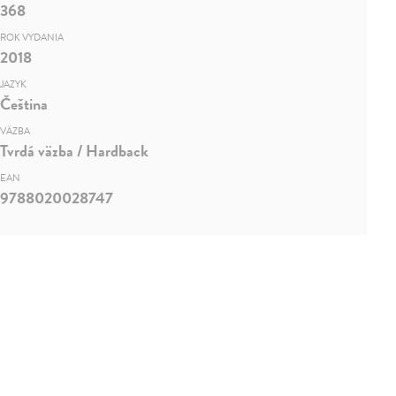
368
ROK VYDANIA
2018
JAZYK
Čeština
VÄZBA
Tvrdá väzba / Hardback
EAN
9788020028747