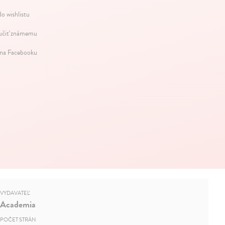
do wishlistu
čiť známemu
 na Facebooku
VYDAVATEĽ
Academia
POČET STRÁN