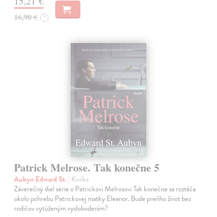
15,21 €
16,90 €
?
Patrick Melrose. Tak konečne 5
Aubyn Edward St.
| Kniha
Záverečný diel série o Patrickovi Melrosovi Tak konečne sa roztáča
okolo pohrebu Patrickovej matky Eleanor. Bude preňho život bez
rodičov vytúženým vyslobodením?