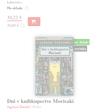
kultovním…
Na sklade
?
30,22 €
32,85 €
?
na sklade
novinka
Dni v kníhkupectve Morisaki
Jagisawa Satoshi
| Kniha