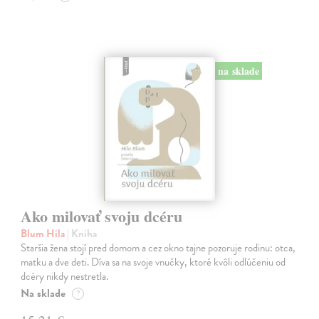
na sklade
Ako milovať svoju dcéru
Blum Hila
| Kniha
Staršia žena stojí pred domom a cez okno tajne pozoruje rodinu: otca,
matku a dve deti. Díva sa na svoje vnučky, ktoré kvôli odlúčeniu od
dcéry nikdy nestretla.
Na sklade
?