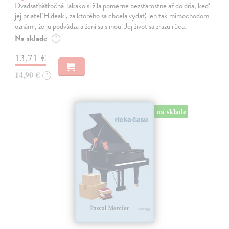
Dvadsaťpäťročná Takako si žila pomerne bezstarostne až do dňa, keď
jej priateľ Hideaki, za ktorého sa chcela vydať, len tak mimochodom
oznámi, že ju podvádza a žení sa s inou. Jej život sa zrazu rúca.
Na sklade
?
13,71 €
14,90 €
?
na sklade