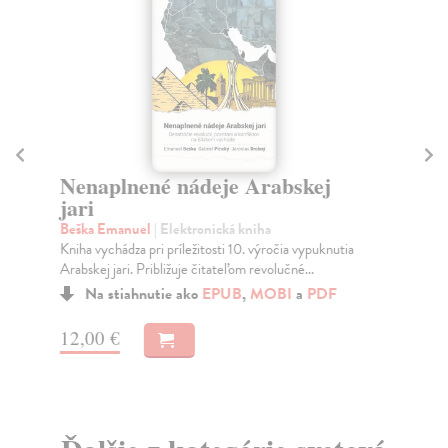
J
Ca
Nenaplnené nádeje Arabskej
Vin
jari
kro
Beška Emanuel
| Elektronická kniha
Na
Kniha vychádza pri príležitosti 10. výročia vypuknutia
Arabskej jari. Približuje čitateľom revolučné...
10
Na stiahnutie ako
EPUB
,
MOBI
a
PDF
11
12,00 €