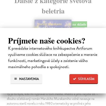
Ďalšie z kategórie svetová
beletria
na sklade
novinka
Príjmete naše cookies?
K prevádzke internetového kníhkupectva Artforum
využívame cookies slúžiace na zabezpečenie a meranie
funkčnosti, marketingové účely a zaistenie vášho
maximálneho pohodlia a spokojnosti.
NASTAVENIA
SÚHLASÍM
Město a jeho nejisté zdi
Murakami Haruki
| Kniha
Ty jsi to byla, kdo mi vyprávěl o tom městě. Město a jeho nejisté zdi –
dlouho očekávaný román Harukiho Murakamiho volně navazuje na
autorovu starší novelu z roku 1980 a tematicky se prolíná s jeho