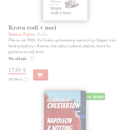
Krava rodí v noci
Statovci Pajtim
| Kniha
Píše sa rok 1996. Vo Fínsku vychovávaný osemročný chlapec trávi
letné prázdniny v Kosove, kde zažíva čudesné udalosti, ktoré ho
poznačia na celý život.
Na sklade
?
17,01 €
18,90 €
?
na sklade