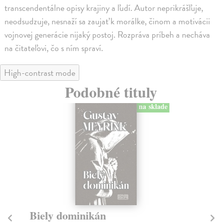
transcendentálne opisy krajiny a ľudí. Autor neprikrášľuje,
neodsudzuje, nesnaží sa zaujať k morálke, činom a motivácii
vojnovej generácie nijaký postoj. Rozpráva príbeh a necháva
na čitateľovi, čo s ním spraví.
High-contrast mode
Podobné tituly
na sklade
Biely dominikán
S