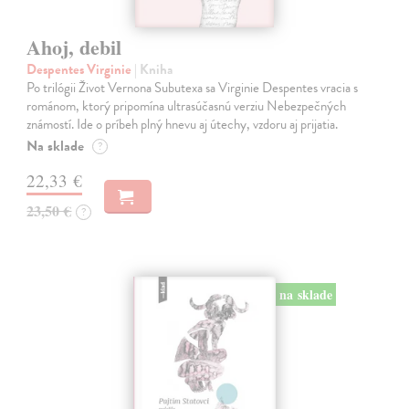
Ahoj, debil
Despentes Virginie
| Kniha
Po trilógii Život Vernona Subutexa sa Virginie Despentes vracia s
románom, ktorý pripomína ultrasúčasnú verziu Nebezpečných
známostí. Ide o príbeh plný hnevu aj útechy, vzdoru aj prijatia.
Na sklade
?
22,33 €
23,50 €
?
na sklade