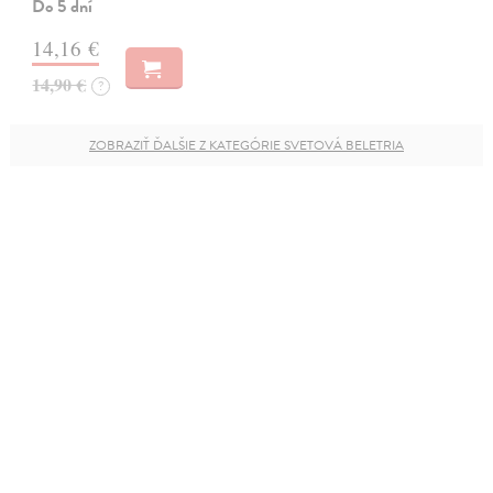
Do 5 dní
14,16 €
14,90 €
?
ZOBRAZIŤ ĎALŠIE Z KATEGÓRIE SVETOVÁ BELETRIA