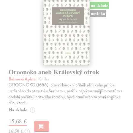
na sklade
novinka
Oroonoko aneb Královský otrok
Behnová Aphra
| Kniha
OROONOKO (1688), bizarní barokní příběh afrického prince
uvrženého do otroctví v Surinamu, patří k nejvýznamnějším textům z
období počátků britského románu, bývá označován za první anglické
dílo, které…
Na sklade
?
15,68 €
16,50 €
?