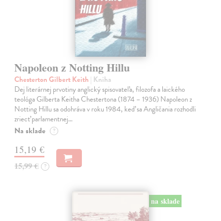
Napoleon z Notting Hillu
Chesterton Gilbert Keith
| Kniha
Dej literárnej prvotiny anglický spisovateľa, filozofa a laického
teológa Gilberta Keitha Chestertona (1874 – 1936) Napoleon z
Notting Hillu sa odohráva v roku 1984, keď sa Angličania rozhodli
zriecť parlamentnej…
Na sklade
?
15,19 €
15,99 €
?
na sklade