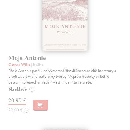
Moje Antonie
Cather Willa
| Kniha
Moje Antonie patří k nejvýznamnějším dílům americké literatury a
představuje vrchol autorčiny tvorby. Vypráví hluboký příběh o
dětství, kořenech a hledání vlastního místa ve světě.
Na sklade
?
20,90 €
22,00 €
?