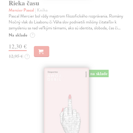
Rieka času
Mercier Pascal
| Kniha
Pascal Mercier bol vždy majstrom filozofického rozprávania. Romány
Nočný vlak do Lisabonu či Váha slov podnietili milióny čitateľov k
zamysleniu sa nad veľkými témami, ako sú identita, sloboda, čas či…
Na sklade
?
12,30 €
12,95 €
?
na sklade