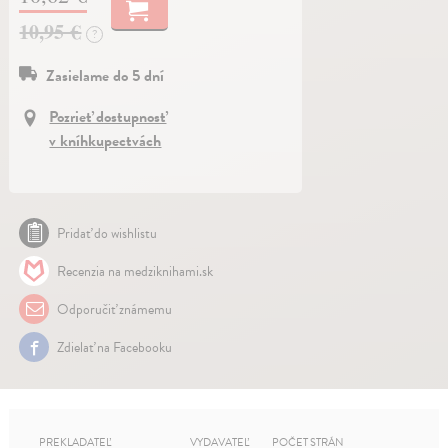
10,95 €
?
Zasielame do 5 dní
Pozrieť dostupnosť
v kníhkupectvách
Pridať do wishlistu
Recenzia na medziknihami.sk
Odporučiť známemu
Zdielať na Facebooku
PREKLADATEĽ
VYDAVATEĽ
POČET STRÁN