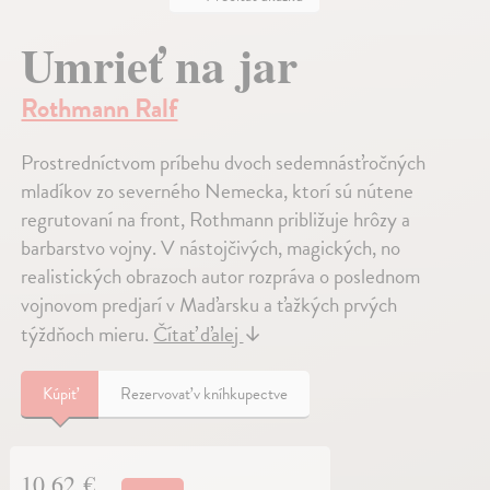
Umrieť na jar
Rothmann Ralf
Prostredníctvom príbehu dvoch sedemnásťročných
mladíkov zo severného Nemecka, ktorí sú nútene
regrutovaní na front, Rothmann približuje hrôzy a
barbarstvo vojny. V nástojčivých, magických, no
realistických obrazoch autor rozpráva o poslednom
vojnovom predjarí v Maďarsku a ťažkých prvých
týždňoch mieru.
Čítať ďalej
↓
Kúpiť
Rezervovať v kníhkupectve
10,62 €