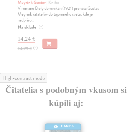
s
Meyrink Gustav
| Kniha
V románe Biely dominikán (1921) prenáša Gustav
We
Meyrink čitateľov do tajomného sveta, kde je
Rom
nadpriro...
čas
poc
Na sklade
?
Na
14,24 €
14
14,99 €
?
14
High-contrast mode
Čitatelia s podobným vkusom si
kúpili aj:
E-KNIHA