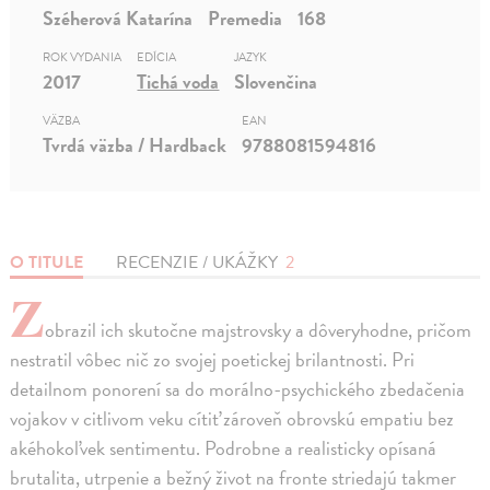
Széherová Katarína
Premedia
168
ROK VYDANIA
EDÍCIA
JAZYK
2017
Tichá voda
Slovenčina
VÄZBA
EAN
Tvrdá väzba / Hardback
9788081594816
O TITULE
RECENZIE / UKÁŽKY
2
Z
obrazil ich skutočne majstrovsky a dôveryhodne, pričom
nestratil vôbec nič zo svojej poetickej brilantnosti. Pri
detailnom ponorení sa do morálno-psychického zbedačenia
vojakov v citlivom veku cítiť zároveň obrovskú empatiu bez
akéhokoľvek sentimentu. Podrobne a realisticky opísaná
brutalita, utrpenie a bežný život na fronte striedajú takmer