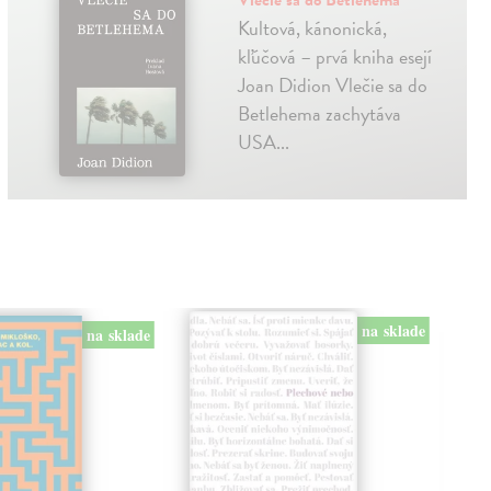
Vlečie sa do Betlehema
Kultová, kánonická,
kľúčová – prvá kniha esejí
Joan Didion Vlečie sa do
Betlehema zachytáva
USA...
na sklade
na sklade