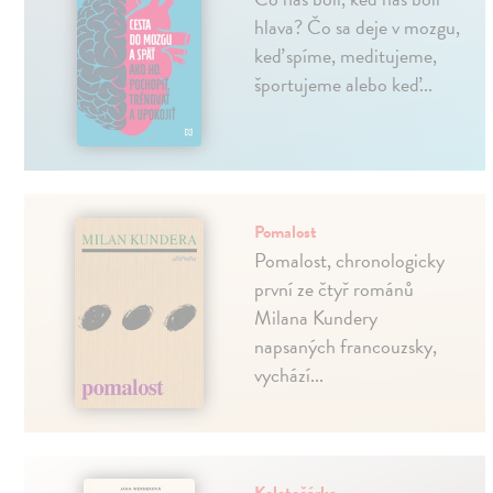
hlava? Čo sa deje v mozgu,
keď spíme, meditujeme,
športujeme alebo keď...
Pomalost
Pomalost, chronologicky
první ze čtyř románů
Milana Kundery
napsaných francouzsky,
vychází...