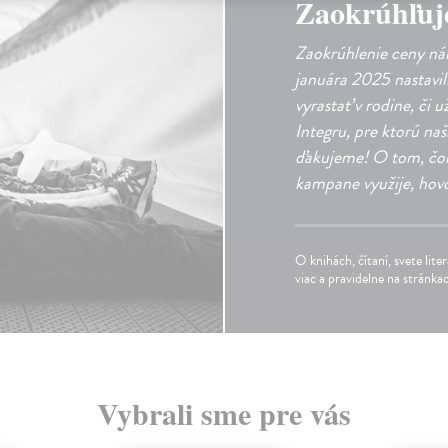
​Zaokrúhľuj
Zaokrúhlenie ceny ná
januára 2025 nastavi
vyrastať v rodine, či 
Integru, pre ktorú naši
ďakujeme! O tom, čom
kampane využije, hovo
O knihách, čítaní, svete lite
viac a pravidelne na stránk
Vybrali sme pre vás