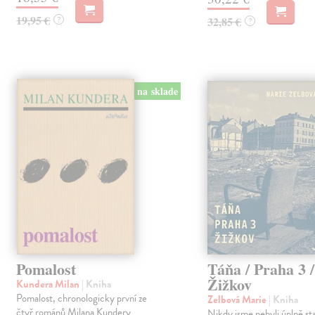
19,95 €
?
32,85 €
?
na sklade
Pomalost
Táňa / Praha 3 /
Žižkov
Kundera Milan
| Kniha
Pomalost, chronologicky první ze
Zelbová Marie
| Kniha
čtyř románů Milana Kundery
Nikdy jsme nebyli úplně st