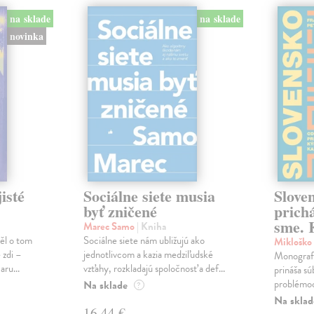
na sklade
na sklade
novinka
isté
Sociálne siete musia
Slove
byť zničené
prich
sme. 
Marec Samo
| Kniha
věl o tom
Sociálne siete nám ubližujú ako
Mikloško 
 zdi –
jednotlivcom a kazia medziľudské
Monografi
ru...
vzťahy, rozkladajú spoločnosť a def...
prináša sú
problémoch
Na sklade
?
Na sklad
16,44 €