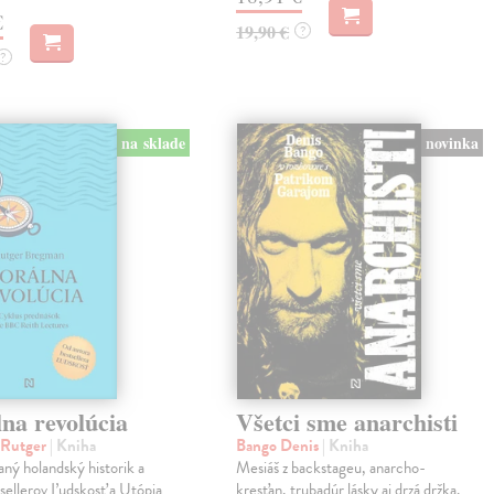
€
19,90 €
?
?
na sklade
novinka
na revolúcia
Všetci sme anarchisti
 Rutger
| Kniha
Bango Denis
| Kniha
ý holandský historik a
Mesiáš z backstageu, anarcho-
sellerov Ľudskosť a Utópia
kresťan, trubadúr lásky aj drzá držka.