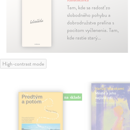
Kolotočárka
Tam, kde sa radosť zo
slobodného pohybu a
dobrodružstva prelína s
pocitom vyčlenenia. Tam,
kde rastie starý...
High-contrast mode
na sklade