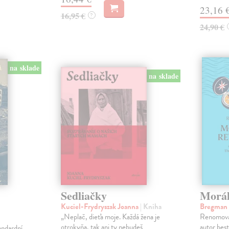
23,16 
16,95 €
?
24,90 €
na sklade
na sklade
Sedliačky
Morál
Kuciel-Frydryszak Joanna
| Kniha
Bregman
„Neplač, dieťa moje. Každá žena je
Renomovan
otrokyňa, tak ani ty nebudeš
autor best
andardní