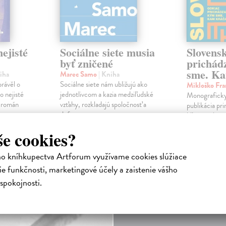
ejisté
Sociálne siete musia
Slovens
byť zničené
prichád
sme. Ka
iha
Marec Samo
| Kniha
právěl o
Sociálne siete nám ubližujú ako
Mikloško Fra
o nejisté
jednotlivcom a kazia medziľudské
Monograficky
ý román
vzťahy, rozkladajú spoločnosť a
publikácia pri
def...
kľúčových pr
historického u
Na sklade
?
še cookies?
Na sklade
16,44 €
ho kníhkupectva Artforum využívame cookies slúžiace
23,16 €
16,95 €
?
e funkčnosti, marketingové účely a zaistenie vášho
24,90 €
?
spokojnosti.