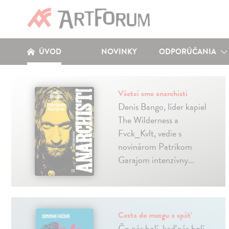
ÚVOD
NOVINKY
ODPORÚČANIA
Všetci sme anarchisti
Denis Bango, líder kapiel
The Wilderness a
Fvck_Kvlt, vedie s
novinárom Patrikom
Garajom intenzívny...
Cesta do mozgu a späť
Čo nás bolí, keď nás bolí