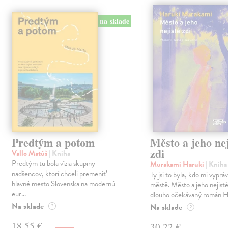
na sklade
Predtým a potom
Město a jeho nej
zdi
Vallo Matúš
| Kniha
Predtým tu bola vízia skupiny
Murakami Haruki
| Kniha
nadšencov, ktorí chceli premeniť
Ty jsi to byla, kdo mi vyprá
hlavné mesto Slovenska na modernú
městě. Město a jeho nejisté
eur...
dlouho očekávaný román Ha
Na sklade
Na sklade
?
?
18,55 €
30,22 €