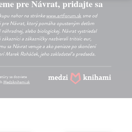
eme pre Návrat, pridajte sa
kupu nahor na stránke
www.artforum.sk
sme od
li pre Návrat, ktorý pomáha opusteným deťom
už náhradnej, alebo biologickej. Návrat vystriedal
 zákazníci a zákazníčky nazbierali tritisíc eur,
u sa Návrat venuje a ako peniaze po skončení
rí Marek Roháček, jeho zakladateľ a predseda.
ratúry sa dozviete
ach
Medziknihami.sk