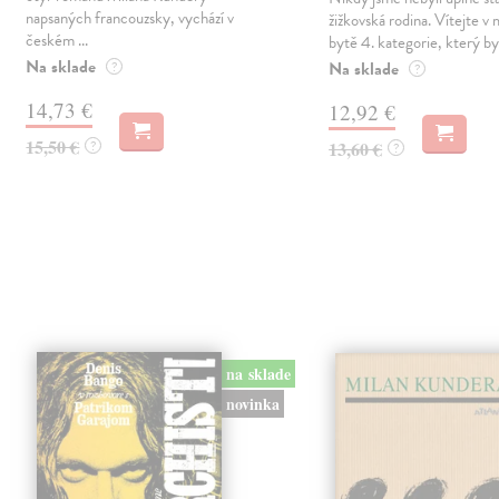
napsaných francouzsky, vychází v
žižkovská rodina. Vítejte v
českém ...
bytě 4. kategorie, který byl
Na sklade
Na sklade
?
?
14,73 €
12,92 €
15,50 €
?
13,60 €
?
na sklade
novinka