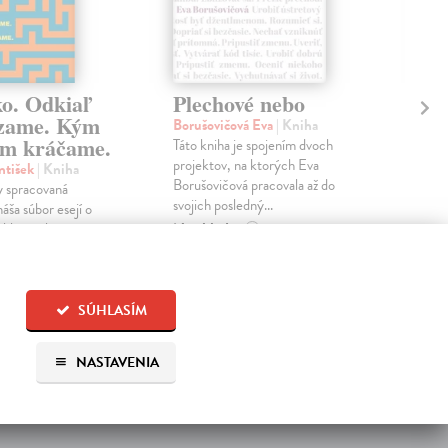
ko. Odkiaľ
Plechové nebo
Po
zame. Kým
Borušovičová Eva
| Kniha
Kun
m kráčame.
Táto kniha je spojením dvoch
Poma
projektov, na ktorých Eva
čty
ntišek
| Kniha
Borušovičová pracovala až do
naps
 spracovaná
svojich posledný...
česk
náša súbor esejí o
Na sklade
Na 
oblémoch
?
tvárania...
18,91 €
14
?
19,90 €
15,
?
SÚHLASÍM
NASTAVENIA