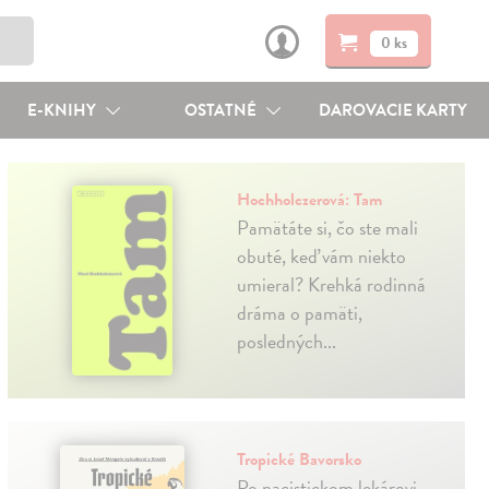
0 ks
E-KNIHY
OSTATNÉ
DAROVACIE KARTY
Hochholczerová: Tam
Pamätáte si, čo ste mali
obuté, keď vám niekto
umieral? Krehká rodinná
dráma o pamäti,
posledných...
Tropické Bavorsko
Po nacistickom lekárovi