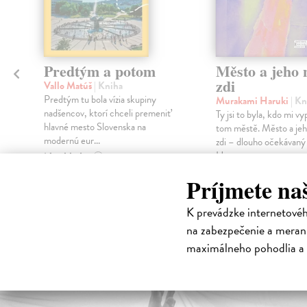
Predtým a potom
Město a jeho n
zdi
Vallo Matúš
| Kniha
Predtým tu bola vízia skupiny
Murakami Haruki
| Kn
nadšencov, ktorí chceli premeniť
Ty jsi to byla, kdo mi vy
hlavné mesto Slovenska na
tom městě. Město a jeh
modernú eur...
zdi – dlouho očekávan
Haru...
Na sklade
?
Na sklade
?
Príjmete na
18,55 €
30,22 €
19,95 €
?
K prevádzke internetové
32,85 €
?
na zabezpečenie a merani
maximálneho pohodlia a 