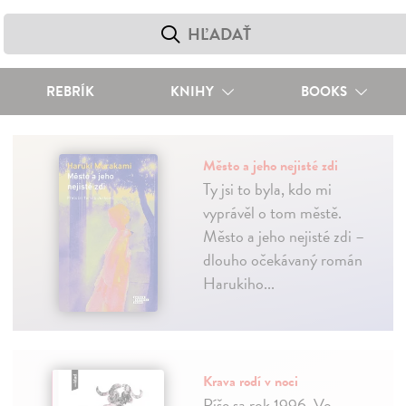
REBRÍK
KNIHY
BOOKS
Město a jeho nejisté zdi
Ty jsi to byla, kdo mi
vyprávěl o tom městě.
Město a jeho nejisté zdi –
dlouho očekávaný román
Harukiho...
Krava rodí v noci
Píše sa rok 1996. Vo