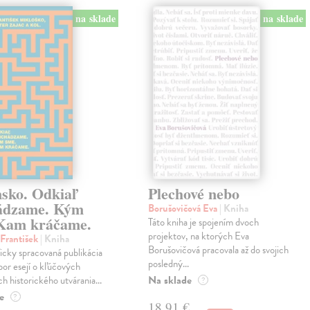
na sklade
na sklade
nsko. Odkiaľ
Plechové nebo
ádzame. Kým
Borušovičová Eva
| Kniha
Kam kráčame.
Táto kniha je spojením dvoch
projektov, na ktorých Eva
František
| Kniha
Borušovičová pracovala až do svojich
cky spracovaná publikácia
posledný...
bor esejí o kľúčových
Na sklade
 historického utvárania...
?
e
?
18,91 €