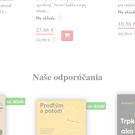
vyvolená,“ hovorí babka svojej
pre realis
 mámině
mlade...
 v...
Na sklad
Na sklade
?
10,36 
23,66 €
10,90 €
24,90 €
?
Naše odporúčania
na sklade
na sklade