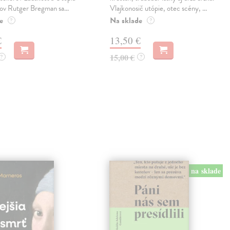
tov Rutger Bregman sa...
Vlajkonosič utópie, otec scény, ...
e
Na sklade
?
?
€
13,50 €
15,00 €
?
?
na sklade