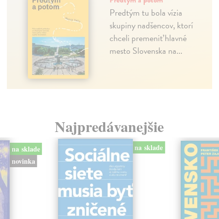
Predtým a potom
Predtým tu bola vízia
skupiny nadšencov, ktorí
chceli premeniť hlavné
mesto Slovenska na...
Najpredávanejšie
na sklade
na sklade
novinka